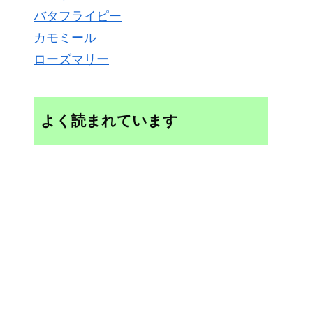
バタフライピー
カモミール
ローズマリー
よく読まれています