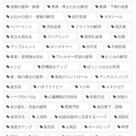
頭痛の緩和・鎮痛
胃痛・胃もたれを解消
腹痛・下痢の改善
おなかの張り・便秘の解消
血行促進
カモミール
ペパーミント
消化促進
イライラの解消
花言葉
気分を高める
スペアミント
肌荒れ改善
抗菌
アップルミント
ローズマリー
抗不安
不眠対策
毒素・老廃物を排出
アレルギー症状の緩和
むくみの解消
レシピ
肝機能をアップ
ぽっこりおなか対策
咳・喉の痛みの緩和
食欲のコントロール
アンチエイジング
誕生花
バタフライピー
マメ科
エキナセア
ハーブのいろは
心臓機能の活性化
乾燥方法
虫除け
目の疲れ・充血の緩和
肥満予防
血圧降下・調整
保存方法
入浴剤
妊婦/妊娠中に注意するハーブ
花粉症
免疫力アップ
販売店
お風呂
ローズヒップ
料理