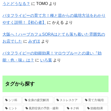
うとどうなる？
に
TOMO
より
バタフライピーの育て方！種と苗からの栽培方法をわかり
やすく説明！【初心者】
に
かえる
より
大阪へ！ハーブカフェSORAはとても落ち着いた雰囲気の
お店でした
に
みずほ
より
バタフライピーの効能効果！マロウブルーとの違い『効
能・色・味』は？
に
いろ葉
より
タグから探す
シソ科
全身の疲労解消
ストレスケア
育て方/栽培
ミント
風邪症状の予防・緩和
キク科
効能/効果