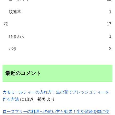
蚊連草
1
花
17
ひまわり
1
バラ
2
最近のコメント
カモミールティーの入れ方！生の花でフレッシュティーを
作る方法
に
山道 裕美
より
ローズマリーの料理への使い方と効果！生や乾燥を肉に使