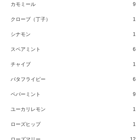
カモミール
9
クローブ（丁子）
1
シナモン
1
スペアミント
6
チャイブ
1
バタフライピー
6
ペパーミント
9
ユーカリレモン
1
ローズヒップ
1
ローズマリー
12