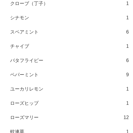
クローブ（丁子）
1
シナモン
1
スペアミント
6
チャイブ
1
バタフライピー
6
ペパーミント
9
ユーカリレモン
1
ローズヒップ
1
ローズマリー
12
蚊連草
1