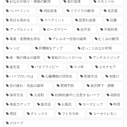
おなかの張り・便秘の解消
血行促進
カモミール
ペパーミント
消化促進
イライラの解消
花言葉
気分を高める
スペアミント
肌荒れ改善
抗菌
アップルミント
ローズマリー
抗不安
不眠対策
毒素・老廃物を排出
アレルギー症状の緩和
むくみの解消
レシピ
肝機能をアップ
ぽっこりおなか対策
咳・喉の痛みの緩和
食欲のコントロール
アンチエイジング
誕生花
バタフライピー
マメ科
エキナセア
ハーブのいろは
心臓機能の活性化
乾燥方法
虫除け
目の疲れ・充血の緩和
肥満予防
血圧降下・調整
保存方法
入浴剤
妊婦/妊娠中に注意するハーブ
花粉症
免疫力アップ
販売店
お風呂
ローズヒップ
料理
用語
デトックス
フトモモ科
ユーカリレモン
クローブ