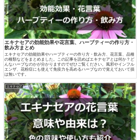
エキナセアの効能効果や花言葉、ハーブティーの作り方・
飲み方まとめ
エキナセアの効能効果やハーブティーの作り方・飲み方、花言葉、品種
の種類などをまとめました。この記事を読めばエキナセアとは何か？ど
んなハーブなのかが分かりますのでぜひご覧ください。風邪やインフル
エンザ、花粉症にも使えて免疫力を高めるハーブなので覚えておいて損
は無いです。
エキナセア