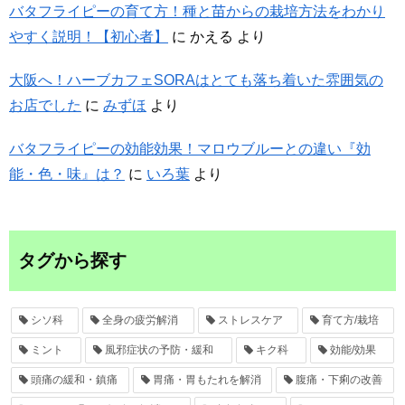
バタフライピーの育て方！種と苗からの栽培方法をわかり
やすく説明！【初心者】
に
かえる
より
大阪へ！ハーブカフェSORAはとても落ち着いた雰囲気の
お店でした
に
みずほ
より
バタフライピーの効能効果！マロウブルーとの違い『効
能・色・味』は？
に
いろ葉
より
タグから探す
シソ科
全身の疲労解消
ストレスケア
育て方/栽培
ミント
風邪症状の予防・緩和
キク科
効能/効果
頭痛の緩和・鎮痛
胃痛・胃もたれを解消
腹痛・下痢の改善