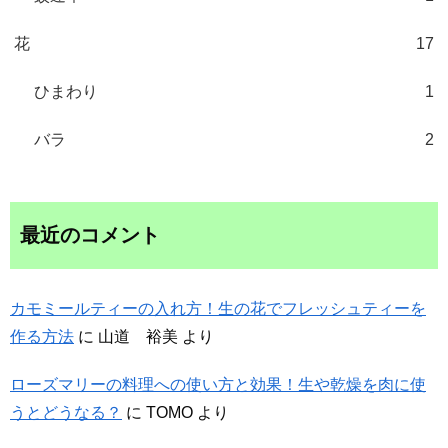
花
17
ひまわり
1
バラ
2
最近のコメント
カモミールティーの入れ方！生の花でフレッシュティーを
作る方法
に
山道 裕美
より
ローズマリーの料理への使い方と効果！生や乾燥を肉に使
うとどうなる？
に
TOMO
より