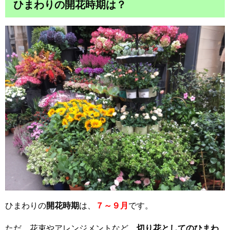
ひまわりの開花時期は？
ひまわりの
開花時期
は、
７～９月
です。
ただ、花束やアレンジメントなど、
切り花としてのひまわ