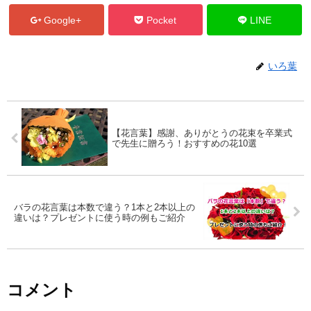
Google+
Pocket
LINE
いろ葉
【花言葉】感謝、ありがとうの花束を卒業式
で先生に贈ろう！おすすめの花10選
バラの花言葉は本数で違う？1本と2本以上の
違いは？プレゼントに使う時の例もご紹介
コメント