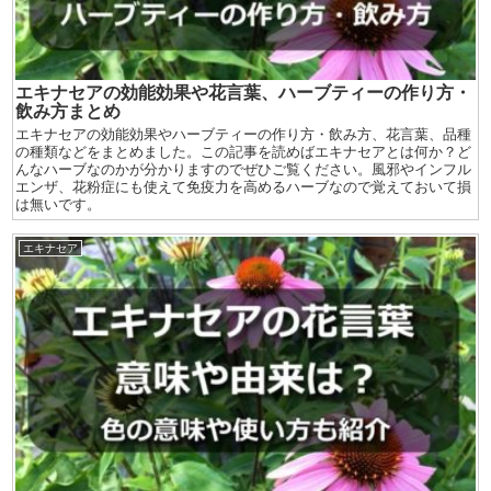
エキナセアの効能効果や花言葉、ハーブティーの作り方・
飲み方まとめ
エキナセアの効能効果やハーブティーの作り方・飲み方、花言葉、品種
の種類などをまとめました。この記事を読めばエキナセアとは何か？ど
んなハーブなのかが分かりますのでぜひご覧ください。風邪やインフル
エンザ、花粉症にも使えて免疫力を高めるハーブなので覚えておいて損
は無いです。
エキナセア