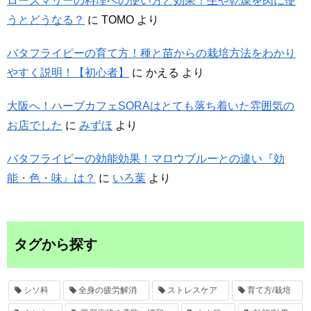
ローズマリーの料理への使い方と効果！生や乾燥を肉に使
うとどうなる？
に
TOMO
より
バタフライピーの育て方！種と苗からの栽培方法をわかり
やすく説明！【初心者】
に
かえる
より
大阪へ！ハーブカフェSORAはとても落ち着いた雰囲気の
お店でした
に
みずほ
より
バタフライピーの効能効果！マロウブルーとの違い『効
能・色・味』は？
に
いろ葉
より
タグから探す
シソ科
全身の疲労解消
ストレスケア
育て方/栽培