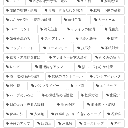
ミント
風邪症状の予防・緩和
キク科
効能/効果
頭痛の緩和・鎮痛
胃痛・胃もたれを解消
腹痛・下痢の改善
おなかの張り・便秘の解消
血行促進
カモミール
ペパーミント
消化促進
イライラの解消
花言葉
気分を高める
スペアミント
肌荒れ改善
抗菌
アップルミント
ローズマリー
抗不安
不眠対策
毒素・老廃物を排出
アレルギー症状の緩和
むくみの解消
レシピ
肝機能をアップ
ぽっこりおなか対策
咳・喉の痛みの緩和
食欲のコントロール
アンチエイジング
誕生花
バタフライピー
マメ科
エキナセア
ハーブのいろは
心臓機能の活性化
乾燥方法
虫除け
目の疲れ・充血の緩和
肥満予防
血圧降下・調整
保存方法
入浴剤
妊婦/妊娠中に注意するハーブ
花粉症
免疫力アップ
販売店
お風呂
ローズヒップ
料理