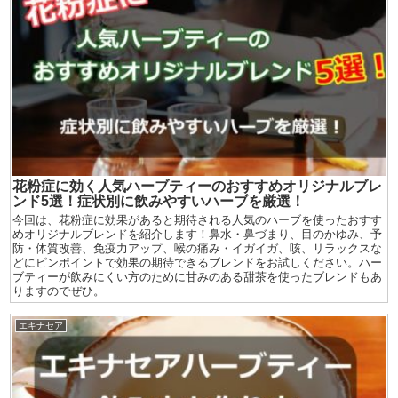
花粉症に効く人気ハーブティーのおすすめオリジナルブレ
ンド5選！症状別に飲みやすいハーブを厳選！
今回は、花粉症に効果があると期待される人気のハーブを使ったおすす
めオリジナルブレンドを紹介します！鼻水・鼻づまり、目のかゆみ、予
防・体質改善、免疫力アップ、喉の痛み・イガイガ、咳、リラックスな
どにピンポイントで効果の期待できるブレンドをお試しください。ハー
ブティーが飲みにくい方のために甘みのある甜茶を使ったブレンドもあ
りますのでぜひ。
エキナセア