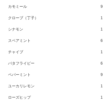
カモミール
9
クローブ（丁子）
1
シナモン
1
スペアミント
6
チャイブ
1
バタフライピー
6
ペパーミント
9
ユーカリレモン
1
ローズヒップ
1