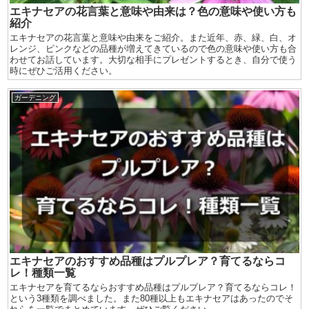
エキナセアの花言葉と意味や由来は？色の意味や使い方も
紹介
エキナセアの花言葉と意味や由来をご紹介。また近年、赤、緑、白、オ
レンジ、ピンクなどの品種が増えてきているので色の意味や使い方も合
わせてお話しています。大切な相手にプレゼントするとき、自分で使う
時にぜひご活用ください。
ガーデニング
エキナセアのおすすめ品種はプルプレア？育てるならコ
レ！種類一覧
エキナセアを育てるならおすすめ品種はプルプレア？育てるならコレ！
という3種類を調べました。また80種以上もエキナセアはあったのでそ