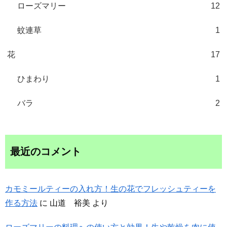
ローズマリー
12
蚊連草
1
花
17
ひまわり
1
バラ
2
最近のコメント
カモミールティーの入れ方！生の花でフレッシュティーを
作る方法
に
山道 裕美
より