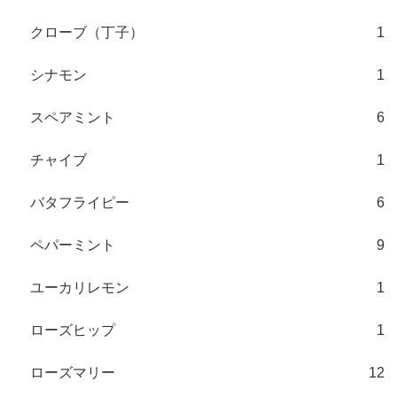
クローブ（丁子）
1
シナモン
1
スペアミント
6
チャイブ
1
バタフライピー
6
ペパーミント
9
ユーカリレモン
1
ローズヒップ
1
ローズマリー
12