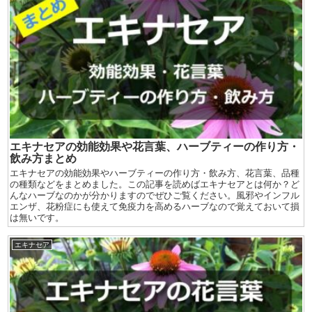
エキナセアの効能効果や花言葉、ハーブティーの作り方・
飲み方まとめ
エキナセアの効能効果やハーブティーの作り方・飲み方、花言葉、品種
の種類などをまとめました。この記事を読めばエキナセアとは何か？ど
んなハーブなのかが分かりますのでぜひご覧ください。風邪やインフル
エンザ、花粉症にも使えて免疫力を高めるハーブなので覚えておいて損
は無いです。
エキナセア