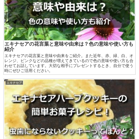
エキナセアの花言葉と意味や由来は？色の意味や使い方も
紹介
エキナセアの花言葉と意味や由来をご紹介。また近年、赤、緑、白、オ
レンジ、ピンクなどの品種が増えてきているので色の意味や使い方も合
わせてお話しています。大切な相手にプレゼントするとき、自分で使う
時にぜひご活用ください。
エキナセア