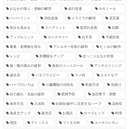
おなかの張り・便秘の解消
血行促進
カモミール
ペパーミント
消化促進
イライラの解消
花言葉
気分を高める
スペアミント
肌荒れ改善
抗菌
アップルミント
ローズマリー
抗不安
不眠対策
毒素・老廃物を排出
アレルギー症状の緩和
むくみの解消
レシピ
肝機能をアップ
ぽっこりおなか対策
咳・喉の痛みの緩和
食欲のコントロール
アンチエイジング
誕生花
バタフライピー
マメ科
エキナセア
ハーブのいろは
心臓機能の活性化
乾燥方法
虫除け
目の疲れ・充血の緩和
肥満予防
血圧降下・調整
保存方法
入浴剤
妊婦/妊娠中に注意するハーブ
花粉症
免疫力アップ
販売店
お風呂
ローズヒップ
料理
用語
デトックス
フトモモ科
ユーカリレモン