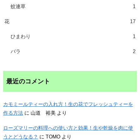
蚊連草
1
花
17
ひまわり
1
バラ
2
最近のコメント
カモミールティーの入れ方！生の花でフレッシュティーを
作る方法
に
山道 裕美
より
ローズマリーの料理への使い方と効果！生や乾燥を肉に使
うとどうなる？
に
TOMO
より