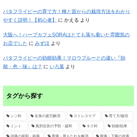
バタフライピーの育て方！種と苗からの栽培方法をわかり
やすく説明！【初心者】
に
かえる
より
大阪へ！ハーブカフェSORAはとても落ち着いた雰囲気の
お店でした
に
みずほ
より
バタフライピーの効能効果！マロウブルーとの違い『効
能・色・味』は？
に
いろ葉
より
タグから探す
シソ科
全身の疲労解消
ストレスケア
育て方/栽培
ミント
風邪症状の予防・緩和
キク科
効能/効果
頭痛の緩和・鎮痛
胃痛・胃もたれを解消
腹痛・下痢の改善