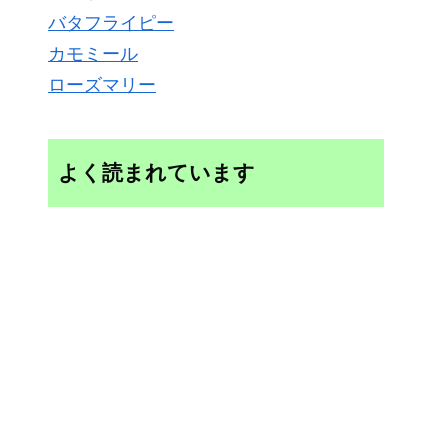
バタフライピー
カモミール
ローズマリー
よく読まれています