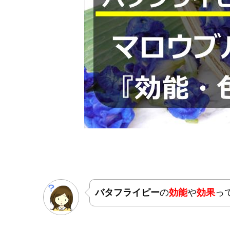
バタフライピー
の
効能
や
効果
っ