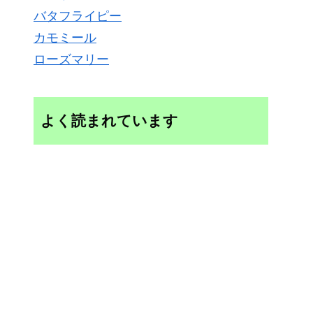
バタフライピー
カモミール
ローズマリー
よく読まれています