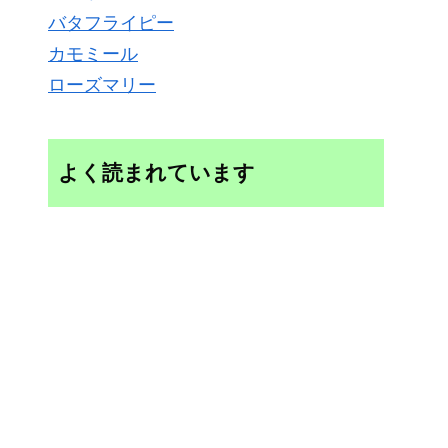
バタフライピー
カモミール
ローズマリー
よく読まれています