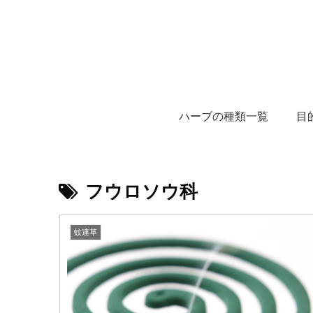
ハーブの種類一覧
目
フウロソウ科
蚊連草