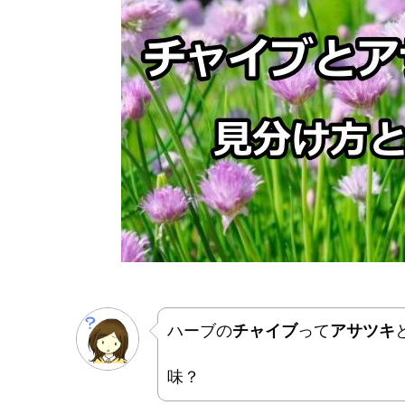
ハーブの
チャイブ
って
アサツキ
味？