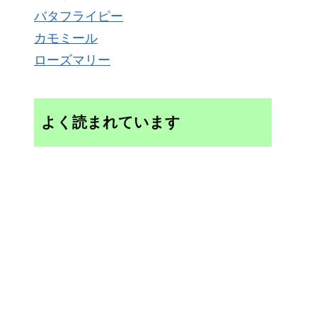
バタフライピー
カモミール
ローズマリー
よく読まれています