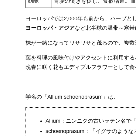
効能
胃腸の働きを促し、食欲増進。血
ヨーロッパでは2,000年も前から、ハーブ
ヨーロッパ・アジア
など北半球の温帯～寒帯
株が一緒になってワサワサと茂るので、複数
葉を料理の風味付けやアクセントに利用する
晩春に咲く花もエディブルフラワーとして食
学名の「Allium schoenoprasum」は、
Allium：ニンニクの古いラテン名
schoenoprasum：「イグサの