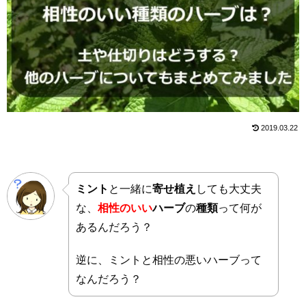
2019.03.22
ミント
と一緒に
寄せ植え
しても大丈夫
な、
相性のいい
ハーブ
の
種類
って何が
あるんだろう？
逆に、ミントと相性の悪いハーブって
なんだろう？