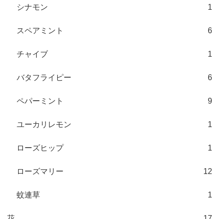
シナモン
1
スペアミント
6
チャイブ
1
バタフライピー
6
ペパーミント
9
ユーカリレモン
1
ローズヒップ
1
ローズマリー
12
蚊連草
1
花
17