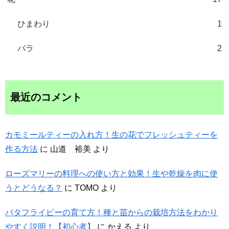
ひまわり
1
バラ
2
最近のコメント
カモミールティーの入れ方！生の花でフレッシュティーを
作る方法
に
山道 裕美
より
ローズマリーの料理への使い方と効果！生や乾燥を肉に使
うとどうなる？
に
TOMO
より
バタフライピーの育て方！種と苗からの栽培方法をわかり
やすく説明！【初心者】
に
かえる
より