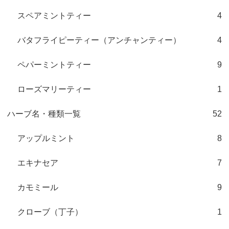
スペアミントティー
4
バタフライピーティー（アンチャンティー）
4
ペパーミントティー
9
ローズマリーティー
1
ハーブ名・種類一覧
52
アップルミント
8
エキナセア
7
カモミール
9
クローブ（丁子）
1