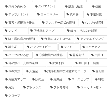
気分を高める
スペアミント
肌荒れ改善
抗菌
アップルミント
ローズマリー
抗不安
不眠対策
毒素・老廃物を排出
アレルギー症状の緩和
むくみの解消
レシピ
肝機能をアップ
ぽっこりおなか対策
咳・喉の痛みの緩和
食欲のコントロール
アンチエイジング
誕生花
バタフライピー
マメ科
エキナセア
ハーブのいろは
心臓機能の活性化
乾燥方法
虫除け
目の疲れ・充血の緩和
肥満予防
血圧降下・調整
保存方法
入浴剤
妊婦/妊娠中に注意するハーブ
花粉症
免疫力アップ
販売店
お風呂
ローズヒップ
料理
用語
デトックス
フトモモ科
ユーカリレモン
クローブ