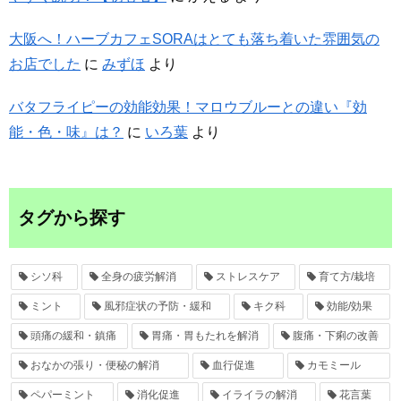
大阪へ！ハーブカフェSORAはとても落ち着いた雰囲気の
お店でした
に
みずほ
より
バタフライピーの効能効果！マロウブルーとの違い『効
能・色・味』は？
に
いろ葉
より
タグから探す
シソ科
全身の疲労解消
ストレスケア
育て方/栽培
ミント
風邪症状の予防・緩和
キク科
効能/効果
頭痛の緩和・鎮痛
胃痛・胃もたれを解消
腹痛・下痢の改善
おなかの張り・便秘の解消
血行促進
カモミール
ペパーミント
消化促進
イライラの解消
花言葉