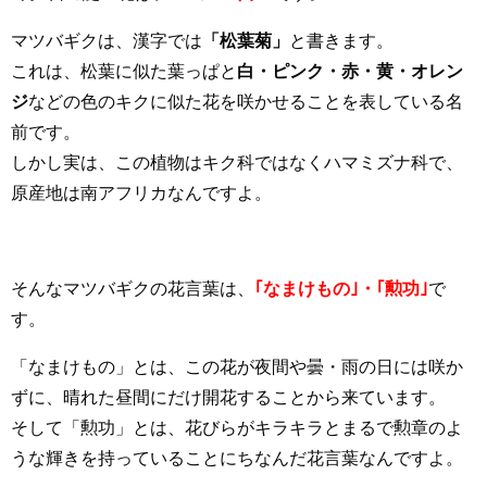
マツバギクは、漢字では
「松葉菊」
と書きます。
これは、松葉に似た葉っぱと
白・ピンク・赤・黄・オレン
ジ
などの色のキクに似た花を咲かせることを表している名
前です。
しかし実は、この植物はキク科ではなくハマミズナ科で、
原産地は南アフリカなんですよ。
そんなマツバギクの花言葉は、
｢なまけもの｣・｢勲功｣
で
す。
「なまけもの」とは、この花が夜間や曇・雨の日には咲か
ずに、晴れた昼間にだけ開花することから来ています。
そして「勲功」とは、花びらがキラキラとまるで勲章のよ
うな輝きを持っていることにちなんだ花言葉なんですよ。