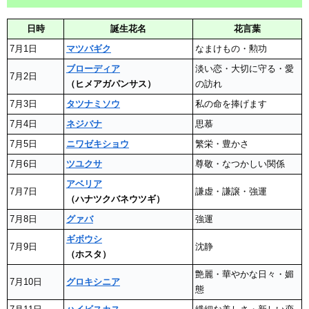
日時
誕生花名
花言葉
7月1日
マツバギク
なまけもの・勲功
ブローディア
淡い恋・大切に守る・愛
7月2日
（ヒメアガパンサス）
の訪れ
7月3日
タツナミソウ
私の命を捧げます
7月4日
ネジバナ
思慕
7月5日
ニワゼキショウ
繁栄・豊かさ
7月6日
ツユクサ
尊敬・なつかしい関係
アベリア
7月7日
謙虚・謙譲・強運
（ハナツクバネウツギ）
7月8日
グァバ
強運
ギボウシ
7月9日
沈静
（ホスタ）
艶麗・華やかな日々・媚
7月10日
グロキシニア
態