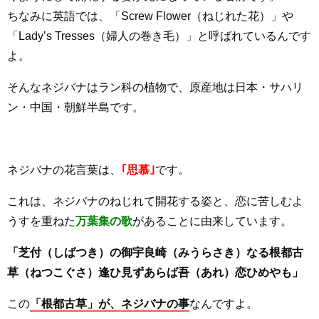
ちなみに英語では、「Screw Flower（ねじれた花）」や
「Lady’s Tresses（婦人の巻き毛）」と呼ばれているんです
よ。
そんなネジバナはラン科の植物で、原産地は日本・サハリ
ン・中国・朝鮮半島です。
ネジバナの花言葉は、
｢思慕｣
です。
これは、ネジバナのねじれて開花する姿と、恋に苦しむよ
うすを重ねた
万葉集の歌
があることに由来しています。
「芝付（しばつき）の御宇良崎（みうらさき）なる根都古
草（ねつこぐさ）逢ひ見ずあらば吾（あれ）恋ひめやも」
この
「根都古草」が、ネジバナの事
なんですよ。