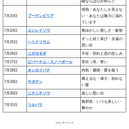
緒ならば心が和らぐ
情熱・あなたしか見えな
7月23日
ブーゲンビリア
い・あなたは魅力に溢れ
ています
7月24日
エンレイソウ
奥ゆかしい美しさ・叡智
ずっと続く喜び・永遠の
7月25日
ヘリクリサム
思い出
7月26日
ニガヨモギ
不在・別れと恋の悲しみ
7月27日
ビバーナム・スノーボール
茶目っ気・誓い
7月28日
オシロイバナ
内気・臆病・愛を疑う
燃える心・偉大・枯れな
7月29日
サボテン
い愛
7月30日
ニチニチソウ
楽しい思い出
無邪気・いつも美しい・
7月31日
ツルバラ
爽やか
スポンサーリンク