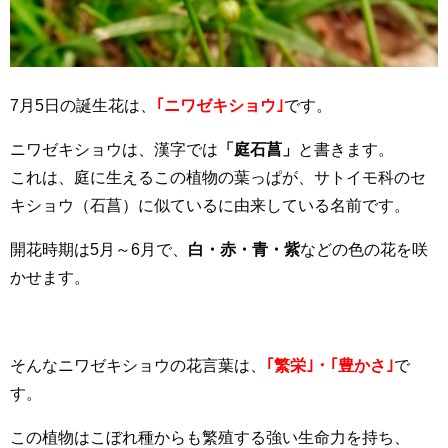
7月5日の誕生花は、
｢ニワゼキショウ｣
です。
ニワゼキショウは、漢字では
「庭石菖」
と書きます。
これは、庭に生えるこの植物の葉っぱが、サトイモ科のセ
キショウ（石菖）に似ているに由来している名前です。
開花時期は5月～6月で、
白・赤・青・紫
などの色の花を咲
かせます。
そんなニワゼキショウの花言葉は、
｢繁栄｣・｢豊かさ｣
で
す。
この植物はこぼれ種からも繁殖する強い生命力を持ち、