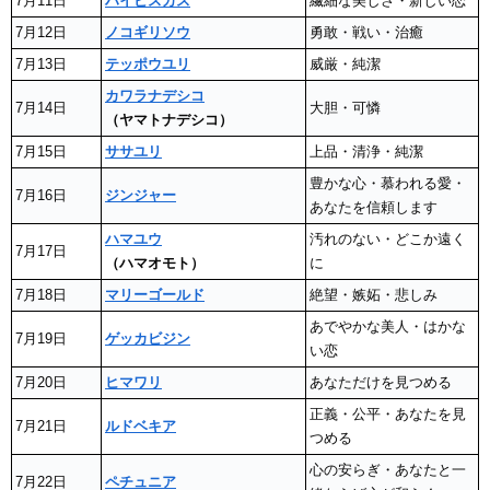
7月11日
ハイビスカス
繊細な美しさ・新しい恋
7月12日
ノコギリソウ
勇敢・戦い・治癒
7月13日
テッポウユリ
威厳・純潔
カワラナデシコ
7月14日
大胆・可憐
（ヤマトナデシコ）
7月15日
ササユリ
上品・清浄・純潔
豊かな心・慕われる愛・
7月16日
ジンジャー
あなたを信頼します
ハマユウ
汚れのない・どこか遠く
7月17日
（ハマオモト）
に
7月18日
マリーゴールド
絶望・嫉妬・悲しみ
あでやかな美人・はかな
7月19日
ゲッカビジン
い恋
7月20日
ヒマワリ
あなただけを見つめる
正義・公平・あなたを見
7月21日
ルドベキア
つめる
心の安らぎ・あなたと一
7月22日
ペチュニア