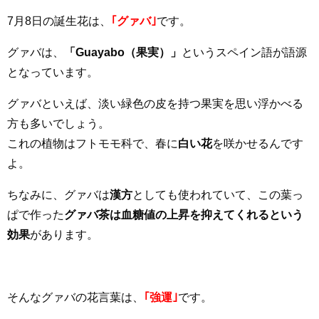
7月8日の誕生花は、
｢グァバ｣
です。
グァバは、
「Guayabo（果実）」
というスペイン語が語源
となっています。
グァバといえば、淡い緑色の皮を持つ果実を思い浮かべる
方も多いでしょう。
これの植物はフトモモ科で、春に
白い花
を咲かせるんです
よ。
ちなみに、グァバは
漢方
としても使われていて、この葉っ
ぱで作った
グァバ茶は血糖値の上昇を抑えてくれるという
効果
があります。
そんなグァバの花言葉は、
｢強運｣
です。