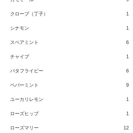
クローブ（丁子）
1
シナモン
1
スペアミント
6
チャイブ
1
バタフライピー
6
ペパーミント
9
ユーカリレモン
1
ローズヒップ
1
ローズマリー
12