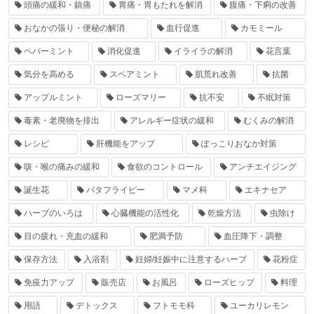
頭痛の緩和・鎮痛
胃痛・胃もたれを解消
腹痛・下痢の改善
おなかの張り・便秘の解消
血行促進
カモミール
ペパーミント
消化促進
イライラの解消
花言葉
気分を高める
スペアミント
肌荒れ改善
抗菌
アップルミント
ローズマリー
抗不安
不眠対策
毒素・老廃物を排出
アレルギー症状の緩和
むくみの解消
レシピ
肝機能をアップ
ぽっこりおなか対策
咳・喉の痛みの緩和
食欲のコントロール
アンチエイジング
誕生花
バタフライピー
マメ科
エキナセア
ハーブのいろは
心臓機能の活性化
乾燥方法
虫除け
目の疲れ・充血の緩和
肥満予防
血圧降下・調整
保存方法
入浴剤
妊婦/妊娠中に注意するハーブ
花粉症
免疫力アップ
販売店
お風呂
ローズヒップ
料理
用語
デトックス
フトモモ科
ユーカリレモン