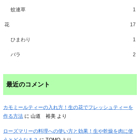
蚊連草
1
花
17
ひまわり
1
バラ
2
最近のコメント
カモミールティーの入れ方！生の花でフレッシュティーを
作る方法
に
山道 裕美
より
ローズマリーの料理への使い方と効果！生や乾燥を肉に使
うとどうなる？
に
TOMO
より