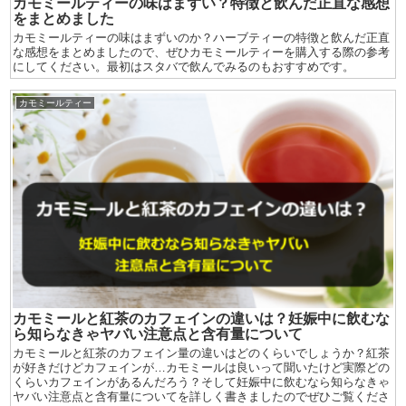
カモミールティーの味はまずい？特徴と飲んだ正直な感想
をまとめました
カモミールティーの味はまずいのか？ハーブティーの特徴と飲んだ正直
な感想をまとめましたので、ぜひカモミールティーを購入する際の参考
にしてください。最初はスタバで飲んでみるのもおすすめです。
カモミールティー
カモミールと紅茶のカフェインの違いは？妊娠中に飲むな
ら知らなきゃヤバい注意点と含有量について
カモミールと紅茶のカフェイン量の違いはどのくらいでしょうか？紅茶
が好きだけどカフェインが…カモミールは良いって聞いたけど実際どの
くらいカフェインがあるんだろう？そして妊娠中に飲むなら知らなきゃ
ヤバい注意点と含有量についてを詳しく書きましたのでぜひご覧くださ