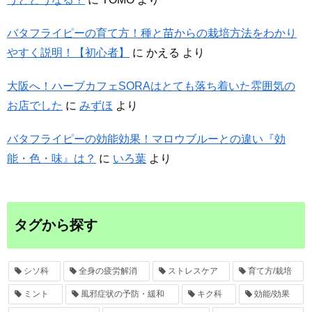
バタフライピーの育て方！種と苗からの栽培方法をわかり
やすく説明！【初心者】
に
かえる
より
大阪へ！ハーブカフェSORAはとても落ち着いた雰囲気の
お店でした
に
みずほ
より
バタフライピーの効能効果！マロウブルーとの違い『効
能・色・味』は？
に
いろ葉
より
タグから探す
シソ科
全身の疲労解消
ストレスケア
育て方/栽培
ミント
風邪症状の予防・緩和
キク科
効能/効果