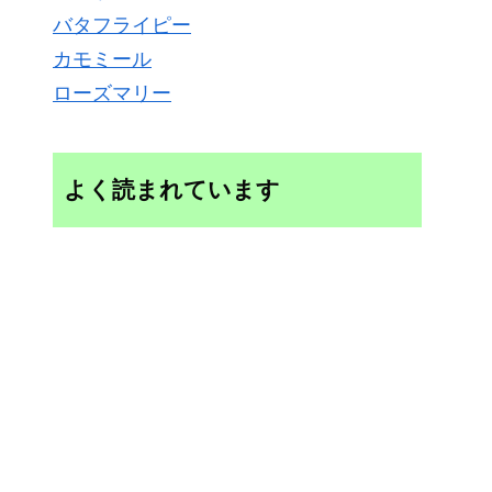
バタフライピー
カモミール
ローズマリー
よく読まれています