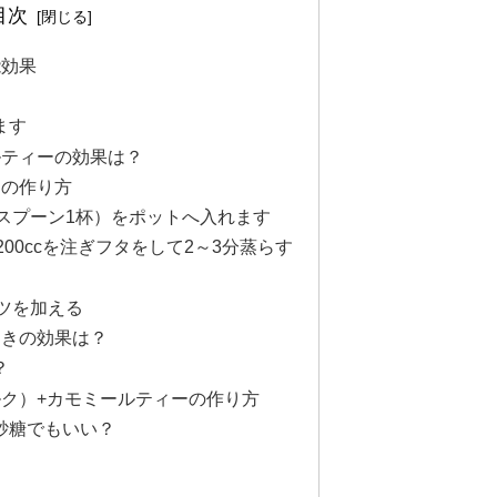
目次
能効果
ます
ルティーの効果は？
ーの作り方
ースプーン1杯）をポットへ入れます
200ccを注ぎフタをして2～3分蒸らす
ツを加える
ときの効果は？
？
ルク）+カモミールティーの作り方
砂糖でもいい？