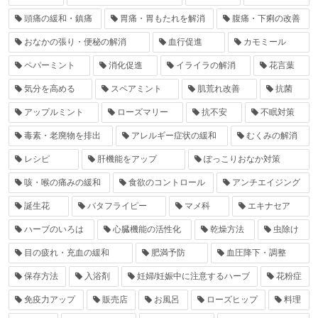
頭痛の緩和・鎮痛
胃痛・胃もたれを解消
腹痛・下痢の改善
おなかの張り・便秘の解消
血行促進
カモミール
ペパーミント
消化促進
イライラの解消
花言葉
気分を高める
スペアミント
肌荒れ改善
抗菌
アップルミント
ローズマリー
抗不安
不眠対策
毒素・老廃物を排出
アレルギー症状の緩和
むくみの解消
レシピ
肝機能をアップ
ぽっこりおなか対策
咳・喉の痛みの緩和
食欲のコントロール
アンチエイジング
誕生花
バタフライピー
マメ科
エキナセア
ハーブのいろは
心臓機能の活性化
乾燥方法
虫除け
目の疲れ・充血の緩和
肥満予防
血圧降下・調整
保存方法
入浴剤
妊婦/妊娠中に注意するハーブ
花粉症
免疫力アップ
販売店
お風呂
ローズヒップ
料理