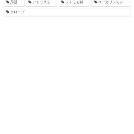
用語
デトックス
フトモモ科
ユーカリレモン
クローブ