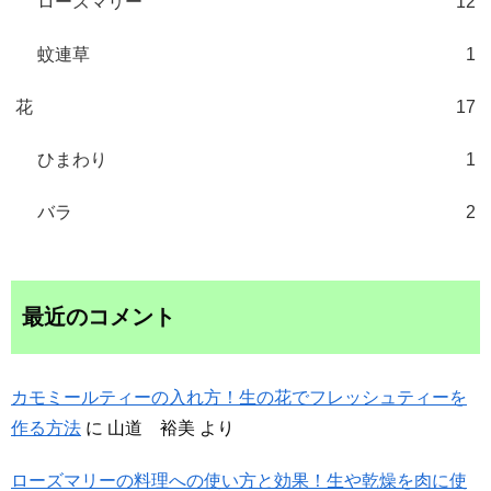
ローズマリー
12
蚊連草
1
花
17
ひまわり
1
バラ
2
最近のコメント
カモミールティーの入れ方！生の花でフレッシュティーを
作る方法
に
山道 裕美
より
ローズマリーの料理への使い方と効果！生や乾燥を肉に使