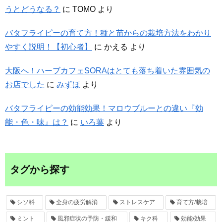
うとどうなる？
に
TOMO
より
バタフライピーの育て方！種と苗からの栽培方法をわかり
やすく説明！【初心者】
に
かえる
より
大阪へ！ハーブカフェSORAはとても落ち着いた雰囲気の
お店でした
に
みずほ
より
バタフライピーの効能効果！マロウブルーとの違い『効
能・色・味』は？
に
いろ葉
より
タグから探す
シソ科
全身の疲労解消
ストレスケア
育て方/栽培
ミント
風邪症状の予防・緩和
キク科
効能/効果