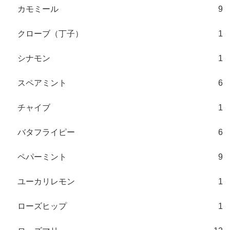
カモミール
9
クローブ（丁子）
1
シナモン
1
スペアミント
6
チャイブ
1
バタフライピー
6
ペパーミント
9
ユーカリレモン
1
ローズヒップ
1