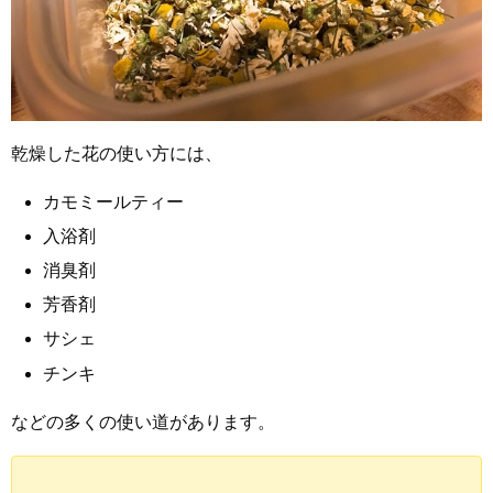
乾燥した花の使い方には、
カモミールティー
入浴剤
消臭剤
芳香剤
サシェ
チンキ
などの多くの使い道があります。