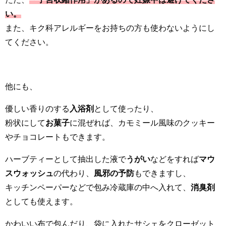
い。
また、キク科アレルギーをお持ちの方も使わないようにし
てください。
他にも、
優しい香りのする
入浴剤
として使ったり、
粉状にして
お菓子
に混ぜれば、カモミール風味のクッキー
やチョコレートもできます。
ハーブティーとして抽出した液で
うがい
などをすれば
マウ
スウォッシュ
の代わり、
風邪の予防
もできますし、
キッチンペーパーなどで包み冷蔵庫の中へ入れて、
消臭剤
としても使えます。
かわいい布で包んだり、袋に入れたサシェをクローゼット