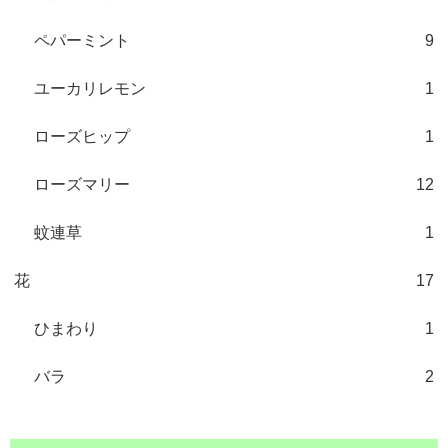
ペパーミント
9
ユーカリレモン
1
ローズヒップ
1
ローズマリー
12
蚊連草
1
花
17
ひまわり
1
バラ
2