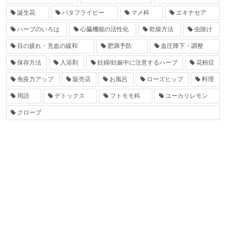
誕生花
バタフライピー
マメ科
エキナセア
ハーブのいろは
心臓機能の活性化
乾燥方法
虫除け
目の疲れ・充血の緩和
肥満予防
血圧降下・調整
保存方法
入浴剤
妊婦/妊娠中に注意するハーブ
花粉症
免疫力アップ
販売店
お風呂
ローズヒップ
料理
用語
デトックス
フトモモ科
ユーカリレモン
クローブ