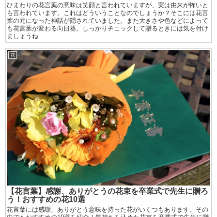
ひまわりの花言葉の意味は笑顔と言われていますが、実は由来が怖いと
も言われています。これはどういうことなのでしょうか？そこには花言
葉の元になった神話が隠されていました。また大きさや色などによって
も花言葉が変わる向日葵。しっかりチェックして贈るときには気を付け
ましょうね
花
【花言葉】感謝、ありがとうの花束を卒業式で先生に贈ろ
う！おすすめの花10選
花言葉には感謝、ありがとう意味を持った花がいくつもあります。その