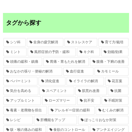
タグから探す
シソ科
全身の疲労解消
ストレスケア
育て方/栽培
ミント
風邪症状の予防・緩和
キク科
効能/効果
頭痛の緩和・鎮痛
胃痛・胃もたれを解消
腹痛・下痢の改善
おなかの張り・便秘の解消
血行促進
カモミール
ペパーミント
消化促進
イライラの解消
花言葉
気分を高める
スペアミント
肌荒れ改善
抗菌
アップルミント
ローズマリー
抗不安
不眠対策
毒素・老廃物を排出
アレルギー症状の緩和
むくみの解消
レシピ
肝機能をアップ
ぽっこりおなか対策
咳・喉の痛みの緩和
食欲のコントロール
アンチエイジング