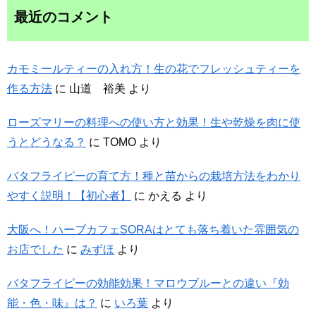
最近のコメント
カモミールティーの入れ方！生の花でフレッシュティーを
作る方法
に
山道 裕美
より
ローズマリーの料理への使い方と効果！生や乾燥を肉に使
うとどうなる？
に
TOMO
より
バタフライピーの育て方！種と苗からの栽培方法をわかり
やすく説明！【初心者】
に
かえる
より
大阪へ！ハーブカフェSORAはとても落ち着いた雰囲気の
お店でした
に
みずほ
より
バタフライピーの効能効果！マロウブルーとの違い『効
能・色・味』は？
に
いろ葉
より